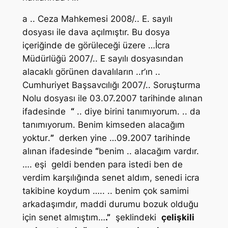
a .. Ceza Mahkemesi 2008/.. E. sayılı
dosyası ile dava açılmıştır. Bu dosya
içeriğinde de görüleceği üzere …İcra
Müdürlüğü 2007/.. E sayılı dosyasından
alacaklı görünen davalıların ..r’ın ..
Cumhuriyet Başsavcılığı 2007/.. Soruşturma
Nolu dosyası ile 03.07.2007 tarihinde alınan
ifadesinde
“
.. diye birini tanımıyorum. .. da
tanımıyorum. Benim kimseden alacağım
yoktur
.
”
derken yine …09.2007 tarihinde
alınan ifadesinde
“
benim .. alacağım vardır.
…. eşi geldi benden para istedi ben de
verdim karşılığında senet aldım, senedi icra
takibine koydum ….. .. benim çok samimi
arkadaşımdır, maddi durumu bozuk olduğu
için senet almıştım…
.”
şeklindeki
çelişkili