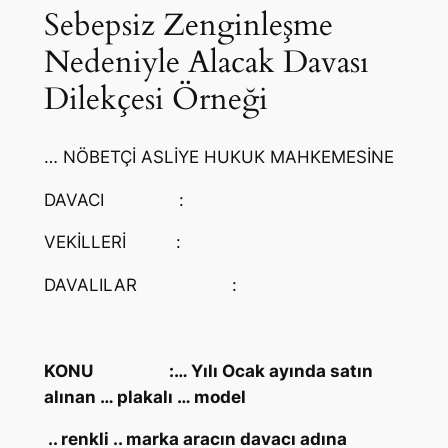
Sebepsiz Zenginleşme
Nedeniyle Alacak Davası
Dilekçesi Örneği
… NÖBETÇİ ASLİYE HUKUK MAHKEMESİNE
DAVACI
:
VEKİLLERİ
:
DAVALILAR
:
KONU
:… Yılı Ocak ayında satın
alınan … plakalı … model
.. renkli .. marka aracın davacı adına