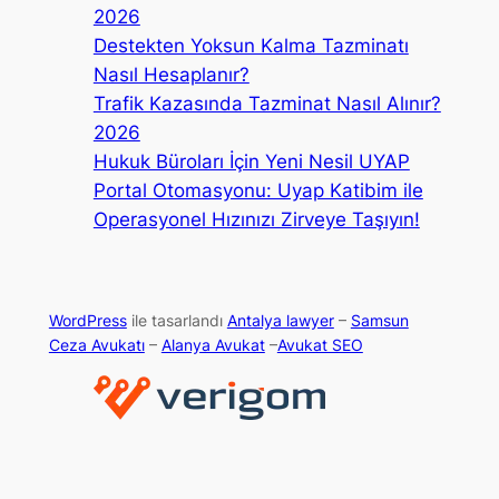
2026
Destekten Yoksun Kalma Tazminatı
Nasıl Hesaplanır?
Trafik Kazasında Tazminat Nasıl Alınır?
2026
Hukuk Büroları İçin Yeni Nesil UYAP
Portal Otomasyonu: Uyap Katibim ile
Operasyonel Hızınızı Zirveye Taşıyın!
WordPress
ile tasarlandı
Antalya lawyer
–
Samsun
Ceza Avukatı
–
Alanya Avukat
–
Avukat SEO