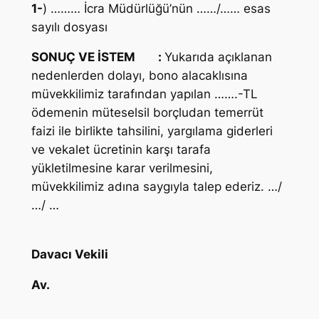
1-
) ……… İcra Müdürlüğü’nün ……/…… esas
sayılı dosyası
SONUÇ VE İSTEM
:
Yukarıda açıklanan
nedenlerden dolayı, bono alacaklısına
müvekkilimiz tarafından yapılan …….-TL
ödemenin müteselsil borçludan temerrüt
faizi ile birlikte tahsilini, yargılama giderleri
ve vekalet ücretinin karşı tarafa
yükletilmesine karar verilmesini,
müvekkilimiz adına saygıyla talep ederiz. …/
…/ …
Davacı Vekili
Av.