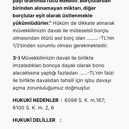
payı oranında rücu edebilir. Borçlulardan
birinden alınamayan miktarı, diğer
borçlular eşit olarak üstlenmekle
yükümlüdürler.”
Hüküm de dikkate alınarak
müvekkilimizin davalı ile müteselsil borçlu
olmasından ötürü asıl borç olan ………-TL’nin
1/2’sinden sorumlu olması gerekmektedir.
3-)
Müvekkilimizin davalı ile birlikte
imzaladıkları bonoya dayalı olarak bono
alacaklısına yaptığı fazladan ……-TL’nin faizi
ile birlikte davalıdan tahsili için işbu davayı
açma zorunluluğumuz doğmuştur.
HUKUKİ NEDENLER
:
6098 S. K. m.167;
6100 S. K. m. 2, 6
HUKUKİ DELİLLER
: