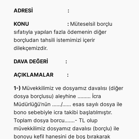
ADRESİ
:
KONU
:
Müteselsil borçlu
sıfatıyla yapılan fazla ödemenin diğer
borçludan tahsili istemimizi içerir
dilekçemizdir.
DAVA DEĞERİ
:
AÇIKLAMALAR
:
1-)
Müvekkilimiz ve dosyamız davalısı (diğer
dosya borçlusu) aleyhine ……… İcra
Müdürlüğü’nün ……/…… esas sayılı dosya ile
bono sebebiyle icra takibi başlatılmıştır.
Toplam dosya borcu…….- TL olup
müvekkilimiz dosyamız davalısı (borçlu) ile
bonoyu kefil hanesini de boş bırakarak